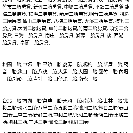
竹市二胎房貸, 新竹二胎房貸, 中壢二胎房貸, 平鎮二胎房貸,龍
潭二胎房貸, 楊梅二胎房貸, 新屋二胎房貸,觀音二胎房貸, 桃園
二胎房貸,龜山二胎房貸, 八德二胎房貸, 大溪二胎房貸, 復興二
胎房貸,大園二胎房貸, 蘆竹二胎房貸,竹南二胎房貸, 頭份二胎
房貸, 三灣二胎房貸, 南庄二胎房貸, 獅潭二胎房貸, 後, 西湖二
胎房貸, 卓蘭二胎房貸,
桃園二胎,中壢二胎,平鎮二胎,龍潭二胎,楊梅二胎,新屋二胎,觀
音二胎,龜山二胎,八德二胎,大溪二胎,大園二胎,蘆竹二胎,內壢
二胎,埔心二胎,青埔二胎,山仔頂二胎,南崁二胎
台北二胎/內湖二胎/萬華二胎/天母二胎/南港二胎/士林二胎/北
投二胎/淡水二胎/八里二胎/五股二胎/蘆洲二胎/林口二胎/泰山
二胎/三重二胎/新莊二胎/中和二胎/永和二胎/新店二胎/土城二
胎/樹林二胎/三峽二胎/鶯歌二胎/桃園二胎/