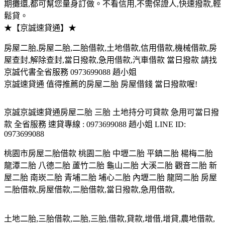
期攤還,都可幫您量身訂做。不看信用,不需保證人,快速撥款,輕
鬆貸。
★【京誠速貸通】★
房屋二胎,房屋二胎,二胎借款,土地借款,信用借款,機械借款,房
屋查封,解除查封,當日撥款,急用借款,汽車借款 當日撥款 請找
京誠代書全省服務 0973699088 趙小姐
京誠速貸通 值得推薦的房屋二胎 房屋借錢 當日撥款喔!
京誠京誠速貸通房屋二胎 三胎 土地持分可貸款 急用可當日撥
款 全省服務 速貸專線 : 0973699088 趙小姐 LINE ID:
0973699088
桃園市房屋二胎借款 桃園二胎 中壢二胎 平鎮二胎 楊梅二胎
龍潭二胎 八德二胎 蘆竹二胎 龜山二胎 大溪二胎 觀音二胎 新
屋二胎 南崁二胎 青埔二胎 埔心二胎 內壢二胎 龍岡二胎 房屋
二胎借款,房屋借款,二胎借款,當日撥款,急用借款,
土地二胎,三胎借款,二胎,三胎,借款,貸款,增借,增貸,農地借款,