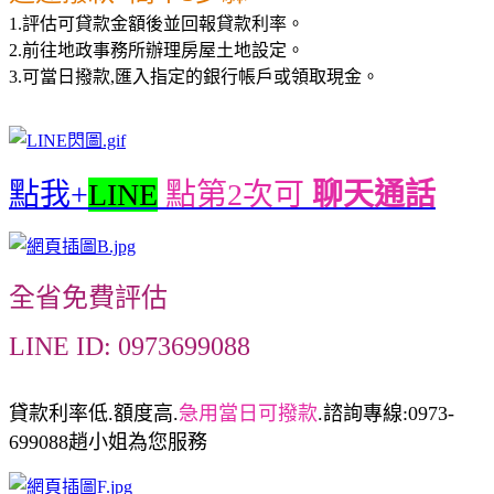
1.評估可貸款金額後並回報貸款利率。
2.前往地政事務所辦理房屋土地設定。
3.可當日撥款,匯入指定的銀行帳戶或領取現金。
點我+
LINE
點第2次可
聊天通話
全省免費評估
LINE ID: 0973699088
貸款利率低.額度高.
急用當日可撥款
.諮詢專線:0973-
699088趙小姐為您服務