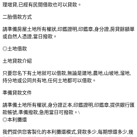
理增貸,已經有民間借款也可以貸款。
二胎借款方式
請準備房屋土地所有權狀,印鑑證明,印鑑章,身分證,房貸餘額單
或自然人憑證,當日撥款。
◎土地借款
土地貸款介紹
只要您名下有土地就可以借款,無論是建地,農地,山坡地,溜地,
持分地或公同共有地,任何土地都可以借款。
準備貸款文件
請準備土地所有權狀,身分證正本,印鑑證明,印鑑章,提供銀行匯
款帳號,準備撥款,急用當日可撥款。\
◎本利攤還
我們提供您客製化的本利攤還模式,貸款多少,每期想還多少,幾