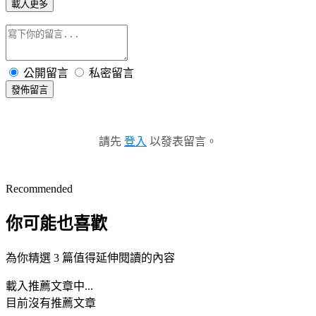
載入更多
公開留言
私密留言
發佈留言
請先
登入
以發表留言。
Recommended
你可能也喜歡
為你精選 3 篇值得延伸閱讀的內容
載入推薦文章中...
目前沒有推薦文章