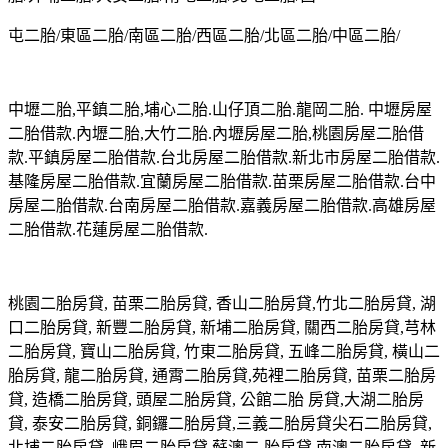
屯二胎/東區二胎/南區二胎/西區二胎/北區二胎/中區二胎/
中壢二胎,平鎮二胎,埔心二胎.山仔頂二胎.龍岡二胎. 中壢房屋
二胎借款.內壢二胎,大竹二胎.內壢房屋二胎,桃園房屋二胎借
款.平鎮房屋二胎借款.台北房屋二胎借款.新北市房屋二胎借款.
基隆房屋二胎借款.宜蘭房屋二胎借款.苗栗房屋二胎借款.台中
房屋二胎借款.台南房屋二胎借款.嘉義房屋二胎借款.高雄房屋
二胎借款.花蓮房屋二胎借款.
桃園二胎房貸, 苗栗二胎房貸, 香山二胎房貸,竹北二胎房貸, 湖
口二胎房貸, 新豐二胎房貸, 新埔二胎房貸, 關西二胎房貸,芎林
二胎房貸, 寶山二胎房貸, 竹東二胎房貸, 五峰二胎房貸, 橫山二
胎房貸, 龍二胎房貸, 通霄二胎房貸,苑裡二胎房貸, 苗栗二胎房
貸, 造橋二胎房貸, 頭屋二胎房貸, 公館二胎 房貸,大湖二胎房
貸, 泰安二胎房貸, 銅鑼二胎房貸,三義二胎房貸尖石二胎房貸,
北埔二胎房貸, 峨眉二胎房貸,蘇澳二 胎房貸,南澳二胎房貸, 新