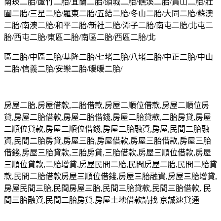
南崁二胎/蘆竹二胎/宜蘭二胎/頭城二胎/礁溪二胎/員山二胎/壯
圍二胎/三星二胎/羅東二胎/五結二胎/冬山二胎/大同二胎/蘇澳
二胎/南澳二胎/和平二胎/新社二胎/潭子二胎/南屯二胎/北屯二
胎/西屯二胎/東區二胎/南區二胎/西區二胎/北
區二胎/中區二胎/基隆二胎/七堵二胎/八堵二胎/中正二胎/中山
二胎/信義二胎/安樂二胎/暖暖二胎/
房屋二胎,房屋借款,二胎借款,房屋二順位借款,房屋二順位房
貸,房屋二胎借款,房屋二胎借錢,房屋二胎貸款,二胎房貸,房屋
二順位貸款,房屋二順位借錢,房屋二胎融資,房屋,民間二胎融
資,民間二胎房貸,房屋三胎,房屋借款,房屋三胎借款,房屋三胎
借錢,房屋三胎貸款,三胎房貸,三胎借款,房屋三順位借款,房屋
三順位貸款,二胎增貸,房屋民間二胎,民間房屋二胎,民間二胎貸
款,民間二胎借款房屋三順位借錢,房屋三胎融資,房屋三胎增貸,
房屋民間三胎,民間房屋三胎,民間三胎貸款,民間三胎借款, 民
間三胎融資,民間二胎房貸.房屋土地借款請找 京誠速貸通