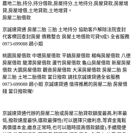
農地二胎,持分,持分借款,房屋持分,土地持分,房屋貸款,房屋增
貸,房屋增借,土地貸款,土地增貸。
房屋二胎借款
京誠速貸通 房屋二胎 三胎 土地持分 協助客戶解除法院查封
代客標回查封房屋 債務整合 房屋土地借款可貸9成5 全省服務
0973-699088 趙小姐
桃園房屋借款 中壢房屋借款 平鎮房屋借款 楊梅房屋借款 八德
房屋借款 龍潭房屋借款 蘆竹房屋借款 龜山房屋借款 新屋房屋
借款 大園房屋借款 觀音房屋借款 大溪房屋借款 房屋二胎 房
屋三胎 土地二胎借款 當日撥款 請找京誠速貸通全省服務
0973-699088 趙小姐 京誠速貸通 值得推薦的房屋二胎 房屋借
錢 當日撥款喔!
京誠速貸通代辦的房屋二胎或房屋三胎貸款額度最高,利率最
低,撥款速度最快,還款最彈性(可以選擇只繳利息,等資金寬鬆
再償還本金,繳息正常時,也可以隨時提高借款額度),手續簡便