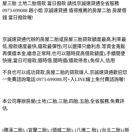
屋三胎 土地二胎借款 當日撥款 請找京誠速貸通全省服務
0973-699088 趙小姐 京誠速貸通 值得推薦的房屋二胎 房屋借
錢 當日撥款喔!
京誠速貸通代辦的房屋二胎或房屋三胎貸款額度最高,利率最
低,撥款速度最快,還款最彈性(可以選擇只繳利息,等資金寬鬆
再償還本金,繳息正常時,也可以隨時提高借款額度),手續簡便
快速,當日可撥款,隨時借,隨時還(還款停息),免保人,信用
不良也可以成功貸款,房屋二胎的貸款達人,京誠速貸通歡迎您
^^免費諮詢電話:0973-699088,可+入LINE線上免付費諮詢喔!
本公司專辦房屋(土地)二胎,三胎,四胎,五胎,全省服務,免費評
估,
(礁溪二胎), (宜蘭二胎), (頭城二胎), (八堵二 胎), (台北二胎),(新