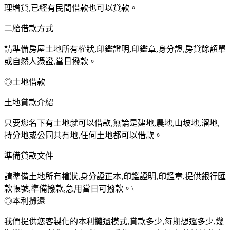
理增貸,已經有民間借款也可以貸款。
二胎借款方式
請準備房屋土地所有權狀,印鑑證明,印鑑章,身分證,房貸餘額單
或自然人憑證,當日撥款。
◎土地借款
土地貸款介紹
只要您名下有土地就可以借款,無論是建地,農地,山坡地,溜地,
持分地或公同共有地,任何土地都可以借款。
準備貸款文件
請準備土地所有權狀,身分證正本,印鑑證明,印鑑章,提供銀行匯
款帳號,準備撥款,急用當日可撥款。\
◎本利攤還
我們提供您客製化的本利攤還模式,貸款多少,每期想還多少,幾