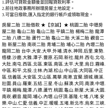
1.評估可貸款金額後並回報貸款利率。
2.前往地政事務所辦理房屋土地設定。
3.可當日撥款,匯入指定的銀行帳戶或領取現金。
房屋二胎 三胎借款 ★【京誠】★ 桃園二胎 中壢房
屋二胎 龜山二胎 龜山二胎 平鎮二胎 楊梅二胎 龍潭
二胎 八德二胎 蘆竹二胎 龜山二胎 大溪二胎 觀音二
胎 新屋二胎 南崁二胎 青埔二胎 埔心二胎 內壢二胎
龍岡二胎 台中.大安.大甲.外埔.清水.神岡.后里.東勢.
梧棲.沙鹿.大雅.潭子.豐原.石岡.新社.龍井.西屯.北屯.
大肚.南屯.西區.北區.東區.南區.太平.大里.烏日.霧峰.
中區.和平.北投.士林.內湖.松山.中山區.大同區.中正
區.信義區.大安區.文山區.萬華.南港.宜蘭.頭城.礁溪.
壯圍.員山.羅東.五結.三星.冬山.蘇澳.大同.南澳.中壢.
平鎮.楊梅.龍潭.八德.蘆竹.桃園.龜山.新屋.大溪.大園.
南崁.觀音.龍岡.埔心.內壢.山仔頂.基隆.七堵.八堵.安
樂.中山.仁愛.信義.中正.暖暖.五堵.新北市.烏來.三峽.