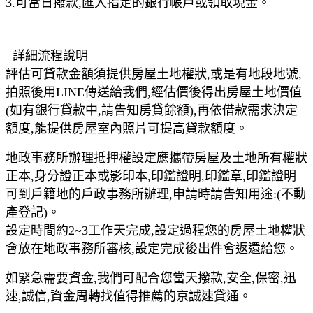
3.可當日撥款,匯入指定的銀行帳戶或領取現金。
詳細流程說明
評估可貸款金額須提供房屋土地權狀,或是有地段地號,
拍照後用LINE傳送給我們,經估價後得出房屋土地價值
(如有銀行貸款中,請告知房貸餘額),再依借款需求決定
額度,能提供房屋室內照片可提高貸款額度。
地政事務所辦理抵押權設定應攜帶房屋及土地所有權狀
正本,身分證正本或影印本,印鑑證明,印鑑章,印鑑證明
可到戶籍地的戶政事務所辦理,申請時請告知用途:(不動
產登記)。
設定時間約2~3工作天完成,設定過程您的房屋土地權狀
會放在地政事務所審核,設定完成後出件會返還給您。
如緊急需要資金,我們可配合您當天撥款,安全,保密,迅
速,誠信,資金周轉找值得推薦的京誠速貸通。