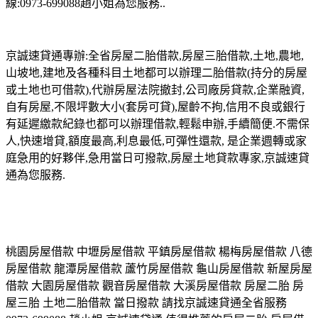
線:0973-699088趙小姐為您服務..
京誠速貸通專辦:全省房屋二胎借款,房屋三胎借款,土地,農地,
山坡地,建地及各種科目土地都可以辦理二胎借款(持分的房屋
或土地也可借款),代辦房屋法院撤封,公司廠房貸款,企業融資,
自有房屋,不限坪數大小(套房可貸),屋齡不拘,信用不良或銀行
有延遲繳款紀錄也都可以辦理借款,輕鬆申辦,手續簡便.不需保
人,快速增貸,額度最高,利息最低,可彈性還款, 是企業週轉或家
庭急用的好夥伴,急用當日可撥款,房屋土地貸款專家,京誠速貸
通為您服務.
桃園房屋借款 中壢房屋借款 平鎮房屋借款 楊梅房屋借款 八德
房屋借款 龍潭房屋借款 蘆竹房屋借款 龜山房屋借款 新屋房屋
借款 大園房屋借款 觀音房屋借款 大溪房屋借款 房屋二胎 房
屋三胎 土地二胎借款 當日撥款 請找京誠速貸通全省服務