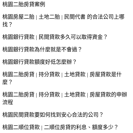
桃園
二胎房貸案例
桃園
房屋二胎
|
土地二胎
|
民間代書
的合法公司上哪
找？
桃園
銀行貸款
|
民間貸款多久可以取得資金？
桃園
銀行貸款為什麼就是不會過？
桃園
銀行貸款額度好低怎麼辦？
桃園
二胎房貸
|
持分貸款
|
土地貸款
|
房屋貸款是什
麼？
桃園
二胎房貸
|
持分貸款
|
土地貸款
|
房屋貸款的申辦
流程
桃園
民間貸款要如何找到安心合法的公司？
桃園
二順位貸款
|
二順位房貸的利息、額度多少？