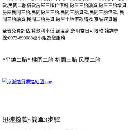
款,民間二胎借款房屋三順位借錢,房屋三胎融資,房屋三胎增貸,
房屋民間三胎,民間房屋三胎,民間三胎貸款,民間三胎借款, 民
間三胎融資,民間二胎房貸.房屋土地借款請找 京誠速貸通
全省免費評估.貸款利率低.額度高.急用當日可撥款.諮詢專
線:0973-699088趙小姐為您服務..
*平鎮二胎* 桃園二胎 桃園三胎 民間二胎
迅速撥款~簡單3步驟