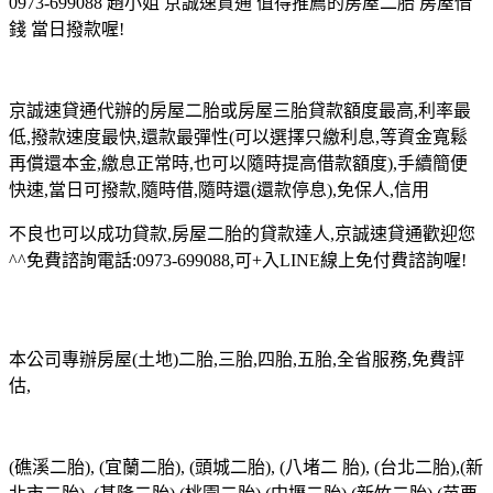
0973-699088 趙小姐 京誠速貸通 值得推薦的房屋二胎 房屋借
錢 當日撥款喔!
京誠速貸通代辦的房屋二胎或房屋三胎貸款額度最高,利率最
低,撥款速度最快,還款最彈性(可以選擇只繳利息,等資金寬鬆
再償還本金,繳息正常時,也可以隨時提高借款額度),手續簡便
快速,當日可撥款,隨時借,隨時還(還款停息),免保人,信用
不良也可以成功貸款,房屋二胎的貸款達人,京誠速貸通歡迎您
^^免費諮詢電話:0973-699088,可+入LINE線上免付費諮詢喔!
本公司專辦房屋(土地)二胎,三胎,四胎,五胎,全省服務,免費評
估,
(礁溪二胎), (宜蘭二胎), (頭城二胎), (八堵二 胎), (台北二胎),(新