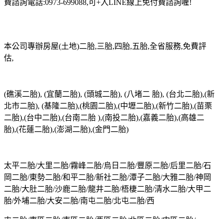
費諮詢電話:0973-699088,可+入LINE線上免付費諮詢喔!
本公司專辦房屋(土地)二胎,三胎,四胎,五胎,全省服務,免費評
估,
(礁溪二胎), (宜蘭二胎), (頭城二胎), (八堵二 胎), (台北二胎),(新
北市二胎), (基隆二胎),(桃園二胎),(中壢二胎),(新竹二胎),(苗栗
二胎),(台中二胎),(台南二胎 ),(南投二胎),(嘉義二胎),(高雄二
胎),(花蓮二胎),(澎湖二胎),(金門二胎)
太平二胎/大里二胎/霧峰二胎/烏日二胎/豐原二胎/后里二胎/石
岡二胎/東勢二胎/和平二胎/新社二胎/潭子二胎/大雅二胎/神岡
二胎/大肚二胎/沙鹿二胎/龍井二胎/梧棲二胎/清水二胎/大甲二
胎/外埔二胎/大安二胎/南屯二胎/北屯二胎/西