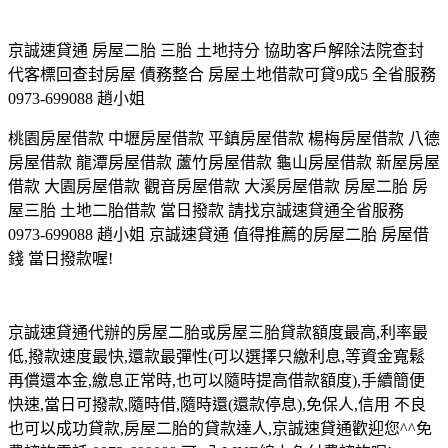
京誠速貸通 房屋二胎 三胎 土地持分 協助客戶解除法院查封
代客標回查封房屋 債務整合 房屋土地借款可貸9成5 全省服務
0973-699088 趙小姐
桃園房屋借款 中壢房屋借款 平鎮房屋借款 楊梅房屋借款 八德
房屋借款 龍潭房屋借款 蘆竹房屋借款 龜山房屋借款 新屋房屋
借款 大園房屋借款 觀音房屋借款 大溪房屋借款 房屋二胎 房
屋三胎 土地二胎借款 當日撥款 請找京誠速貸通全省服務
0973-699088 趙小姐 京誠速貸通 值得推薦的房屋二胎 房屋借
錢 當日撥款喔!
京誠速貸通代辦的房屋二胎或房屋三胎貸款額度最高,利率最
低,撥款速度最快,還款最彈性(可以選擇只繳利息,等資金寬鬆
再償還本金,繳息正常時,也可以隨時提高借款額度),手續簡便
快速,當日可撥款,隨時借,隨時還(還款停息),免保人,信用 不良
也可以成功貸款,房屋二胎的貸款達人,京誠速貸通歡迎您^^免