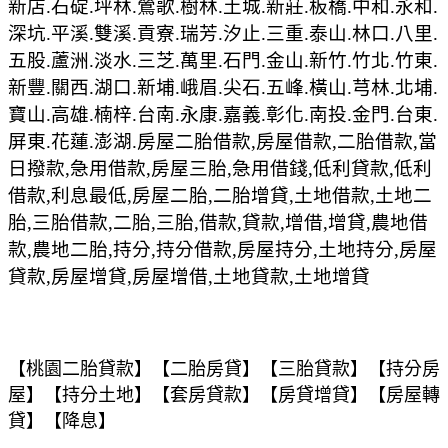
新店.石碇.坪林.鶯歌.樹林.土城.新莊.板橋.中和.永和.
深坑.平溪.雙溪.貢寮.瑞芳.汐止.三重.泰山.林口.八里.
五股.蘆洲.淡水.三芝.萬里.石門.金山.新竹.竹北.竹東.
新豐.關西.湖口.新埔.峨眉.尖石.五峰.橫山.芎林.北埔.
寶山.高雄.楠梓.台南.永康.嘉義.彰化.南投.金門.台東.
屏東.花蓮.澎湖.房屋二胎借款,房屋借款,二胎借款,當
日撥款,急用借款,房屋三胎,急用借錢,低利貸款,低利
借款,利息最低,房屋二胎,二胎增貸,土地借款,土地二
胎,三胎借款,二胎,三胎,借款,貸款,增借,增貸,農地借
款,農地二胎,持分,持分借款,房屋持分,土地持分,房屋
貸款,房屋增貸,房屋增借,土地貸款,土地增貸
【
桃園
二胎貸款】【二胎房貸】【三胎貸款】【持分房
屋】【持分土地】【套房貸款】【房貸增貸】【房屋轉
貸】【降息】