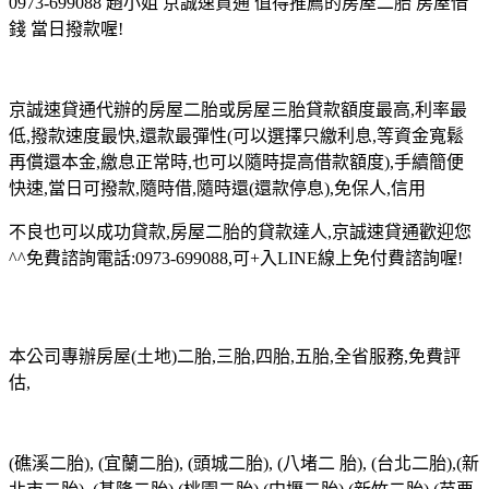
0973-699088 趙小姐 京誠速貸通 值得推薦的房屋二胎 房屋借
錢 當日撥款喔!
京誠速貸通代辦的房屋二胎或房屋三胎貸款額度最高,利率最
低,撥款速度最快,還款最彈性(可以選擇只繳利息,等資金寬鬆
再償還本金,繳息正常時,也可以隨時提高借款額度),手續簡便
快速,當日可撥款,隨時借,隨時還(還款停息),免保人,信用
不良也可以成功貸款,房屋二胎的貸款達人,京誠速貸通歡迎您
^^免費諮詢電話:0973-699088,可+入LINE線上免付費諮詢喔!
本公司專辦房屋(土地)二胎,三胎,四胎,五胎,全省服務,免費評
估,
(礁溪二胎), (宜蘭二胎), (頭城二胎), (八堵二 胎), (台北二胎),(新