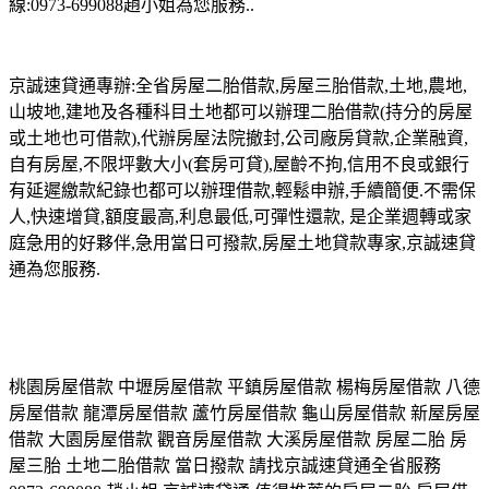
線:0973-699088趙小姐為您服務..
京誠速貸通專辦:全省房屋二胎借款,房屋三胎借款,土地,農地,
山坡地,建地及各種科目土地都可以辦理二胎借款(持分的房屋
或土地也可借款),代辦房屋法院撤封,公司廠房貸款,企業融資,
自有房屋,不限坪數大小(套房可貸),屋齡不拘,信用不良或銀行
有延遲繳款紀錄也都可以辦理借款,輕鬆申辦,手續簡便.不需保
人,快速增貸,額度最高,利息最低,可彈性還款, 是企業週轉或家
庭急用的好夥伴,急用當日可撥款,房屋土地貸款專家,京誠速貸
通為您服務.
桃園房屋借款 中壢房屋借款 平鎮房屋借款 楊梅房屋借款 八德
房屋借款 龍潭房屋借款 蘆竹房屋借款 龜山房屋借款 新屋房屋
借款 大園房屋借款 觀音房屋借款 大溪房屋借款 房屋二胎 房
屋三胎 土地二胎借款 當日撥款 請找京誠速貸通全省服務