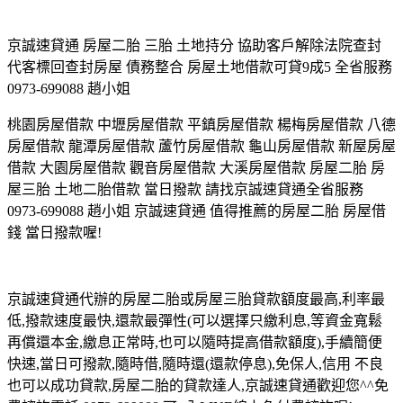
京誠速貸通 房屋二胎 三胎 土地持分 協助客戶解除法院查封
代客標回查封房屋 債務整合 房屋土地借款可貸9成5 全省服務
0973-699088 趙小姐
桃園房屋借款 中壢房屋借款 平鎮房屋借款 楊梅房屋借款 八德
房屋借款 龍潭房屋借款 蘆竹房屋借款 龜山房屋借款 新屋房屋
借款 大園房屋借款 觀音房屋借款 大溪房屋借款 房屋二胎 房
屋三胎 土地二胎借款 當日撥款 請找京誠速貸通全省服務
0973-699088 趙小姐 京誠速貸通 值得推薦的房屋二胎 房屋借
錢 當日撥款喔!
京誠速貸通代辦的房屋二胎或房屋三胎貸款額度最高,利率最
低,撥款速度最快,還款最彈性(可以選擇只繳利息,等資金寬鬆
再償還本金,繳息正常時,也可以隨時提高借款額度),手續簡便
快速,當日可撥款,隨時借,隨時還(還款停息),免保人,信用 不良
也可以成功貸款,房屋二胎的貸款達人,京誠速貸通歡迎您^^免