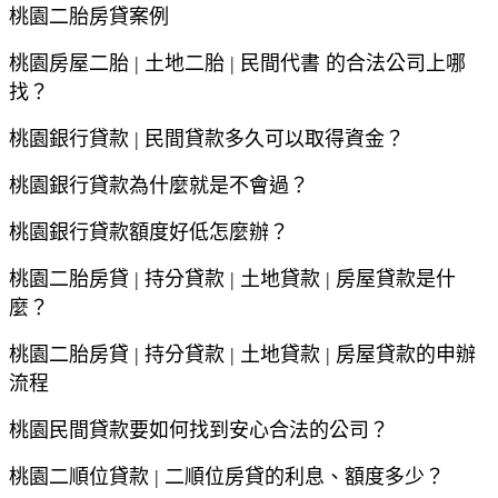
桃園
二胎房貸案例
桃園
房屋二胎
|
土地二胎
|
民間代書
的合法公司上哪
找？
桃園
銀行貸款
|
民間貸款多久可以取得資金？
桃園
銀行貸款為什麼就是不會過？
桃園
銀行貸款額度好低怎麼辦？
桃園
二胎房貸
|
持分貸款
|
土地貸款
|
房屋貸款是什
麼？
桃園
二胎房貸
|
持分貸款
|
土地貸款
|
房屋貸款的申辦
流程
桃園
民間貸款要如何找到安心合法的公司？
桃園
二順位貸款
|
二順位房貸的利息、額度多少？