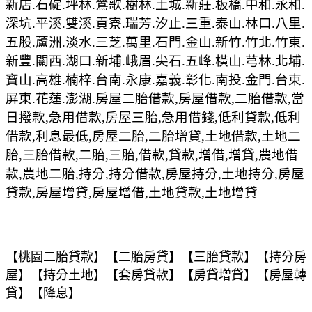
新店.石碇.坪林.鶯歌.樹林.土城.新莊.板橋.中和.永和.
深坑.平溪.雙溪.貢寮.瑞芳.汐止.三重.泰山.林口.八里.
五股.蘆洲.淡水.三芝.萬里.石門.金山.新竹.竹北.竹東.
新豐.關西.湖口.新埔.峨眉.尖石.五峰.橫山.芎林.北埔.
寶山.高雄.楠梓.台南.永康.嘉義.彰化.南投.金門.台東.
屏東.花蓮.澎湖.房屋二胎借款,房屋借款,二胎借款,當
日撥款,急用借款,房屋三胎,急用借錢,低利貸款,低利
借款,利息最低,房屋二胎,二胎增貸,土地借款,土地二
胎,三胎借款,二胎,三胎,借款,貸款,增借,增貸,農地借
款,農地二胎,持分,持分借款,房屋持分,土地持分,房屋
貸款,房屋增貸,房屋增借,土地貸款,土地增貸
【
桃園
二胎貸款】【二胎房貸】【三胎貸款】【持分房
屋】【持分土地】【套房貸款】【房貸增貸】【房屋轉
貸】【降息】