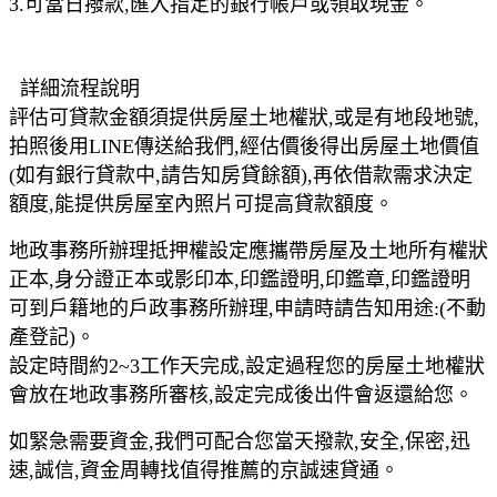
3.可當日撥款,匯入指定的銀行帳戶或領取現金。
詳細流程說明
評估可貸款金額須提供房屋土地權狀,或是有地段地號,
拍照後用LINE傳送給我們,經估價後得出房屋土地價值
(如有銀行貸款中,請告知房貸餘額),再依借款需求決定
額度,能提供房屋室內照片可提高貸款額度。
地政事務所辦理抵押權設定應攜帶房屋及土地所有權狀
正本,身分證正本或影印本,印鑑證明,印鑑章,印鑑證明
可到戶籍地的戶政事務所辦理,申請時請告知用途:(不動
產登記)。
設定時間約2~3工作天完成,設定過程您的房屋土地權狀
會放在地政事務所審核,設定完成後出件會返還給您。
如緊急需要資金,我們可配合您當天撥款,安全,保密,迅
速,誠信,資金周轉找值得推薦的京誠速貸通。