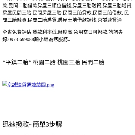
款,民間二胎借款房屋三順位借錢,房屋三胎融資,房屋三胎增貸,
房屋民間三胎,民間房屋三胎,民間三胎貸款,民間三胎借款, 民
間三胎融資,民間二胎房貸.房屋土地借款請找 京誠速貸通
全省免費評估.貸款利率低.額度高.急用當日可撥款.諮詢專
線:0973-699088趙小姐為您服務..
*平鎮二胎* 桃園二胎 桃園三胎 民間二胎
迅速撥款~簡單3步驟