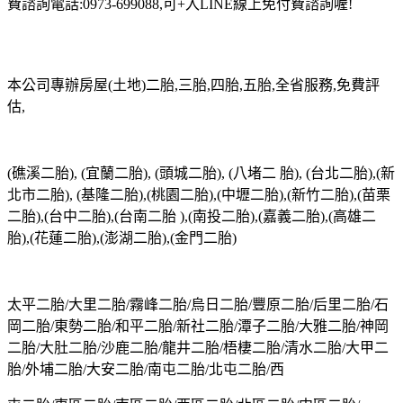
費諮詢電話:0973-699088,可+入LINE線上免付費諮詢喔!
本公司專辦房屋(土地)二胎,三胎,四胎,五胎,全省服務,免費評
估,
(礁溪二胎), (宜蘭二胎), (頭城二胎), (八堵二 胎), (台北二胎),(新
北市二胎), (基隆二胎),(桃園二胎),(中壢二胎),(新竹二胎),(苗栗
二胎),(台中二胎),(台南二胎 ),(南投二胎),(嘉義二胎),(高雄二
胎),(花蓮二胎),(澎湖二胎),(金門二胎)
太平二胎/大里二胎/霧峰二胎/烏日二胎/豐原二胎/后里二胎/石
岡二胎/東勢二胎/和平二胎/新社二胎/潭子二胎/大雅二胎/神岡
二胎/大肚二胎/沙鹿二胎/龍井二胎/梧棲二胎/清水二胎/大甲二
胎/外埔二胎/大安二胎/南屯二胎/北屯二胎/西