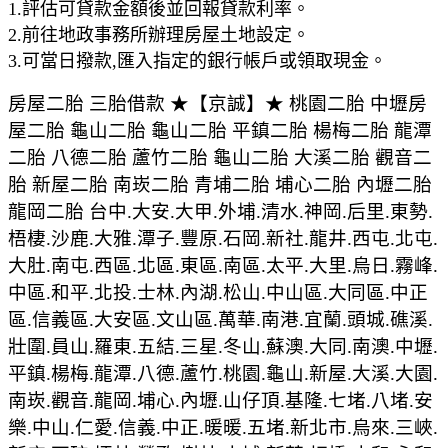
1.評估可貸款金額後並回報貸款利率。
2.前往地政事務所辦理房屋土地設定。
3.可當日撥款,匯入指定的銀行帳戶或領取現金。
房屋二胎 三胎借款 ★【京誠】★ 桃園二胎 中壢房
屋二胎 龜山二胎 龜山二胎 平鎮二胎 楊梅二胎 龍潭
二胎 八德二胎 蘆竹二胎 龜山二胎 大溪二胎 觀音二
胎 新屋二胎 南崁二胎 青埔二胎 埔心二胎 內壢二胎
龍岡二胎 台中.大安.大甲.外埔.清水.神岡.后里.東勢.
梧棲.沙鹿.大雅.潭子.豐原.石岡.新社.龍井.西屯.北屯.
大肚.南屯.西區.北區.東區.南區.太平.大里.烏日.霧峰.
中區.和平.北投.士林.內湖.松山.中山區.大同區.中正
區.信義區.大安區.文山區.萬華.南港.宜蘭.頭城.礁溪.
壯圍.員山.羅東.五結.三星.冬山.蘇澳.大同.南澳.中壢.
平鎮.楊梅.龍潭.八德.蘆竹.桃園.龜山.新屋.大溪.大園.
南崁.觀音.龍岡.埔心.內壢.山仔頂.基隆.七堵.八堵.安
樂.中山.仁愛.信義.中正.暖暖.五堵.新北市.烏來.三峽.