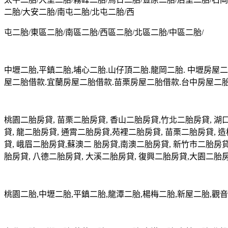
二胎/大安二胎/南屯二胎/北屯二胎/西
屯二胎/東區二胎/南區二胎/西區二胎/北區二胎/中區二胎/
中壢二胎,平鎮二胎,埔心二胎.山仔頂二胎.龍岡二胎. 中壢房屋
屋二胎借款.宜蘭房屋二胎借款.苗栗房屋二胎借款.台中房屋二胎
桃園二胎房貸, 苗栗二胎房貸, 香山二胎房貸,竹北二胎房貸, 湖口
貸, 龍二胎房貸, 通霄二胎房貸,苑裡二胎房貸, 苗栗二胎房貸, 
貸, 峨眉二胎房貸,蘇澳二 胎房貸,南澳二胎房貸, 新竹市二胎房貸
胎房貸, 八德二胎房貸, 大溪二胎房貸, 復興二胎房貸,大園二胎房
桃園二胎,中壢二胎,平鎮二胎,龍潭二胎,楊梅二胎,新屋二胎,觀音