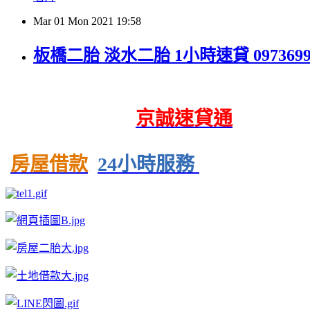
Mar
01
Mon
2021
19:58
板橋二胎 淡水二胎 1小時速貸 097369
京誠速貸通
房屋借款
24小時服務