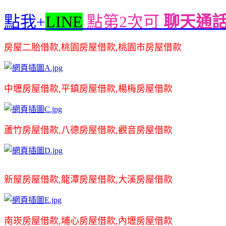
點我+
LINE
點第2次可
聊天通
房屋二胎借款,桃園房屋借款,桃園市房屋借款
中壢房屋借款,平鎮房屋借款,楊梅房屋借款
蘆竹房屋借款,八德房屋借款,觀音房屋借款
新屋房屋借款,龍潭房屋借款,大溪房屋借款
南崁房屋借款,埔心房屋借款,內壢房屋借款