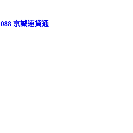
9088 京誠速貸通