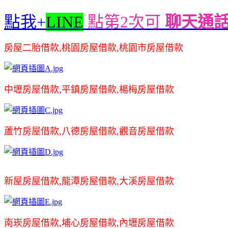
點我+
LINE
點第2次可
聊天通
房屋二胎借款,桃園房屋借款,桃園市房屋借款
中壢房屋借款,平鎮房屋借款,楊梅房屋借款
蘆竹房屋借款,八德房屋借款,觀音房屋借款
新屋房屋借款,龍潭房屋借款,大溪房屋借款
南崁房屋借款,埔心房屋借款,內壢房屋借款