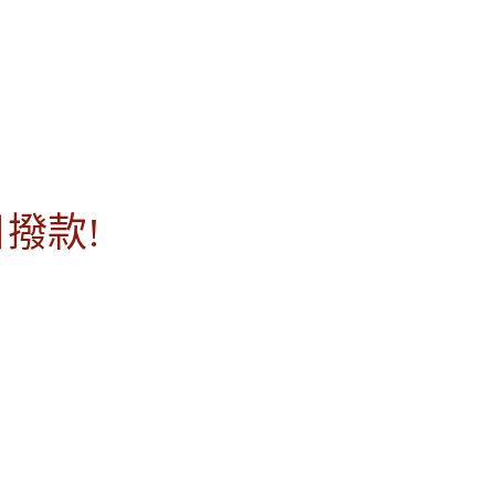
當日撥款!