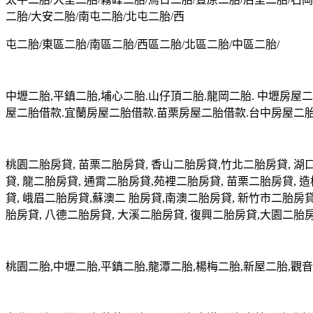
二胎/大安二胎/南屯二胎/北屯二胎/西
屯二胎/東區二胎/南區二胎/西區二胎/北區二胎/中區二胎/
中壢二胎,平鎮二胎,埔心二胎.山仔頂二胎.龍岡二胎. 中壢房屋
屋二胎借款.宜蘭房屋二胎借款.苗栗房屋二胎借款.台中房屋二胎
桃園二胎房貸, 苗栗二胎房貸, 香山二胎房貸,竹北二胎房貸, 湖口
貸, 龍二胎房貸, 通霄二胎房貸,苑裡二胎房貸, 苗栗二胎房貸, 
貸, 峨眉二胎房貸,蘇澳二 胎房貸,南澳二胎房貸, 新竹市二胎房貸
胎房貸, 八德二胎房貸, 大溪二胎房貸, 復興二胎房貸,大園二胎房
桃園二胎,中壢二胎,平鎮二胎,龍潭二胎,楊梅二胎,新屋二胎,觀音