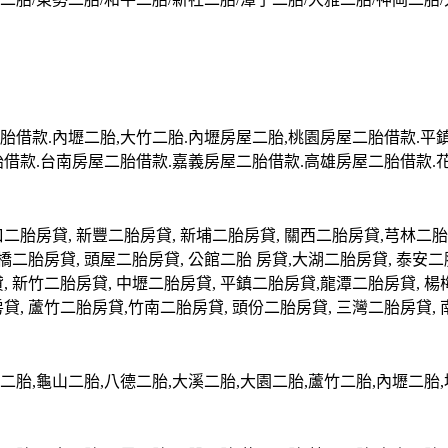
二胎借款.內壢二胎,大竹二胎.內壢房屋二胎,桃園房屋二胎借款.
借款.台南房屋二胎借款.嘉義房屋二胎借款.高雄房屋二胎借款.
二胎房貸, 新豐二胎房貸, 新埔二胎房貸, 關西二胎房貸,芎林二胎
造橋二胎房貸, 頭屋二胎房貸, 公館二胎 房貸,大湖二胎房貸, 泰
, 新竹二胎房貸, 中壢二胎房貸, 平鎮二胎房貸,龍潭二胎房貸, 
貸, 蘆竹二胎房貸,竹南二胎房貸, 頭份二胎房貸, 三灣二胎房貸, 
二胎,龜山二胎,八德二胎,大溪二胎,大園二胎,蘆竹二胎,內壢二胎