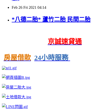
Feb
26
Fri
2021
04:14
*八德二胎* 蘆竹二胎 民間二胎
京誠速貸通
房屋借款
24小時服務