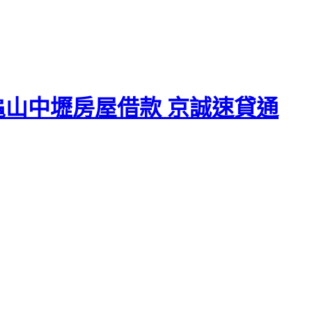
龜山中壢房屋借款 京誠速貸通