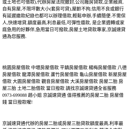
或土地也可借款),代辦房屋法院撤封,公司廠房貸款,企業融資,
自有房屋,不限坪數大小(套房可貸),屋齡不拘,信用不良或銀行
有延遲繳款紀錄也都可以辦理借款,輕鬆申辦,手續簡便.不需保
人,快速增貸,額度最高,利息最低,可彈性還款, 是企業週轉或家
庭急用的好夥伴,急用當日可撥款,房屋土地貸款專家,京誠速貸
通為您服務.
桃園房屋借款 中壢房屋借款 平鎮房屋借款 楊梅房屋借款 八德
房屋借款 龍潭房屋借款 蘆竹房屋借款 龜山房屋借款 新屋房屋
借款 大園房屋借款 觀音房屋借款 大溪房屋借款 房屋二胎 房
屋三胎 土地二胎借款 當日撥款 請找京誠速貸通全省服務
0973-699088 趙小姐 京誠速貸通 值得推薦的房屋二胎 房屋借
錢 當日撥款喔!
京誠速貸通代辦的房屋二胎或房屋三胎貸款額度最高,利率最