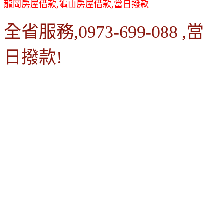
龍岡房屋借款,龜山房屋借款,當日撥款
全省服務,0973-699-088 ,當
日撥款!