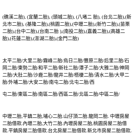
(礁溪二胎), (宜蘭二胎), (頭城二胎), (八堵二 胎), (台北二胎),(新
北市二胎), (基隆二胎),(桃園二胎),(中壢二胎),(新竹二胎),(苗栗
二胎),(台中二胎),(台南二胎 ),(南投二胎),(嘉義二胎),(高雄二
胎),(花蓮二胎),(澎湖二胎),(金門二胎)
太平二胎/大里二胎/霧峰二胎/烏日二胎/豐原二胎/后里二胎/石
岡二胎/東勢二胎/和平二胎/新社二胎/潭子二胎/大雅二胎/神岡
二胎/大肚二胎/沙鹿二胎/龍井二胎/梧棲二胎/清水二胎/大甲二
胎/外埔二胎/大安二胎/南屯二胎/北屯二胎/西
屯二胎/東區二胎/南區二胎/西區二胎/北區二胎/中區二胎/
中壢二胎,平鎮二胎,埔心二胎.山仔頂二胎.龍岡二胎. 中壢房屋
二胎借款.內壢二胎,大竹二胎.內壢房屋二胎,桃園房屋二胎借
款.平鎮房屋二胎借款.台北房屋二胎借款.新北市房屋二胎借款.