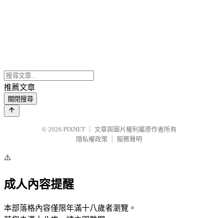
推薦文章
關閉搜尋
© 2026
PIXNET
｜
文章與圖片權利屬原作者所有
隱私權政策
｜
服務聲明
⚠️
成人內容提醒
本部落格內容僅限年滿十八歲者瀏覽。