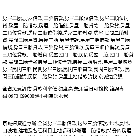
房屋二胎,房屋借款,二胎借款,房屋二順位借款,房屋二順位房
貸,房屋二胎借款,房屋二胎借錢,房屋二胎貸款,二胎房貸,房屋
二順位貸款,房屋二順位借錢,房屋二胎融資,房屋,民間二胎融
資,民間二胎房貸,房屋三胎,房屋借款,房屋三胎借款,房屋三胎
借錢,房屋三胎貸款,三胎房貸,三胎借款,房屋三順位借款,房屋
三順位貸款,二胎增貸,房屋民間二胎,民間房屋二胎,民間二胎貸
款,民間二胎借款房屋三順位借錢,房屋三胎融資,房屋三胎增貸,
房屋民間三胎,民間房屋三胎,民間三胎貸款,民間三胎借款, 民
間三胎融資,民間二胎房貸.房屋土地借款請找 京誠速貸通
全省免費評估.貸款利率低.額度高.急用當日可撥款.諮詢專
線:0973-699088趙小姐為您服務..
京誠速貸通專辦:全省房屋二胎借款,房屋三胎借款,土地,農地,
山坡地,建地及各種科目土地都可以辦理二胎借款(持分的房屋