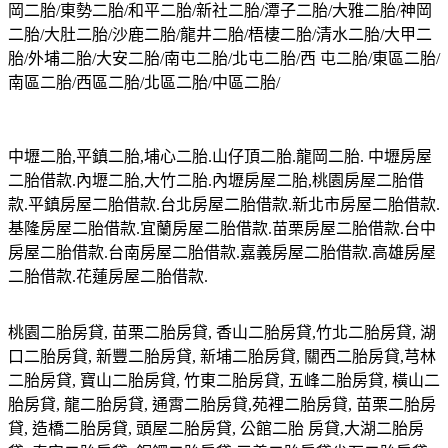
岡二胎/東勢二胎/和平二胎/新社二胎/潭子二胎/大雅二胎/神岡
二胎/大肚二胎/沙鹿二胎/龍井二胎/梧棲二胎/清水二胎/大甲二
胎/外埔二胎/大安二胎/南屯二胎/北屯二胎/西 屯二胎/東區二胎/
南區二胎/西區二胎/北區二胎/中區二胎/
中壢二胎,平鎮二胎,埔心二胎.山仔頂二胎.龍岡二胎. 中壢房屋
二胎借款.內壢二胎,大竹二胎.內壢房屋二胎,桃園房屋二胎借
款.平鎮房屋二胎借款.台北房屋二胎借款.新北市房屋二胎借款.
基隆房屋二胎借款.宜蘭房屋二胎借款.苗栗房屋二胎借款.台中
房屋二胎借款.台南房屋二胎借款.嘉義房屋二胎借款.高雄房屋
二胎借款.花蓮房屋二胎借款.
桃園二胎房貸, 苗栗二胎房貸, 香山二胎房貸,竹北二胎房貸, 湖
口二胎房貸, 新豐二胎房貸, 新埔二胎房貸, 關西二胎房貸,芎林
二胎房貸, 寶山二胎房貸, 竹東二胎房貸, 五峰二胎房貸, 橫山二
胎房貸, 龍二胎房貸, 通霄二胎房貸,苑裡二胎房貸, 苗栗二胎房
貸, 造橋二胎房貸, 頭屋二胎房貸, 公館二胎 房貸,大湖二胎房