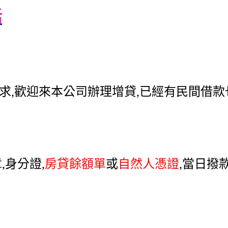
話
求,歡迎來本公司辦理增貸,已經有民間借
,身分證,
房貸餘額單
或
自然人憑證
,當日撥