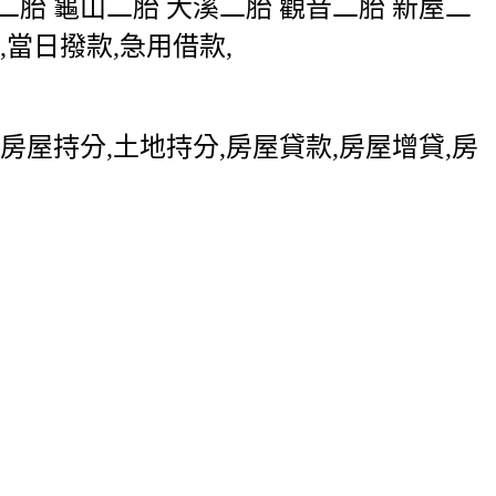
二胎 龜山二胎 大溪二胎 觀音二胎 新屋二
,當日撥款,急用借款,
,房屋持分,土地持分,房屋貸款,房屋增貸,房