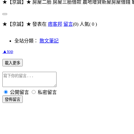
★【京誠】★ 房屋二胎 房屋三胎借款 農地增貸新屋房屋借錢 龜山中
★【京誠】★ 發表在
痞客邦
留言
(0)
人氣(
0
)
全站分類：
散文筆記
▲top
載入更多
公開留言
私密留言
發佈留言