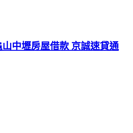
龜山中壢房屋借款 京誠速貸通