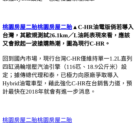
桃園房屋二胎
桃園房屋二胎
▲C-HR油電版倘若導入
台灣，其歐規測試26.1km／L油耗表現來看，應該
又會掀起一波搶購熱潮，圖為現行C-HR。
回到國內市場，現行台灣C-HR僅維持單一1.2L直列
四缸渦輪增壓汽油引擎（116匹、18.9公斤米）設
定；據傳總代理和泰，已極力向原廠爭取導入
Hybrid油電車型，藉此強化C-HR在台銷售力道，預
計最快在2018年就會有進一步消息。
桃園房屋二胎
桃園房屋二胎