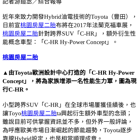
記者游鎧丞／綜合報導
近年來致力開發Hybrid油電技術的Toyota（豐田），
日前宣
桃園房屋二胎
布將在2017年法蘭克福車展，
桃園房屋二胎
針對跨界SUV「C-HR」，額外衍生性
能概念車型：「C-HR Hy-Power Concept」。
桃園房屋二胎
▲由Toyota歐洲設計中心打造的「C-HR Hy-Power
Concept」，將為家族增添一名性能生力軍，圖為現
行C-HR。
小型跨界SUV「C-HR」在全球市場屢獲佳績後，也
讓Toyo
桃園房屋二胎
ta興起衍生額外車型的念頭；
雖說目前可供掌握資訊並不多，但外界一般評論，
為呼應歐美市場日漸崛起的節能趨勢，Toyota逐步
靠攏Hybrid設定，也是相當順理成章。