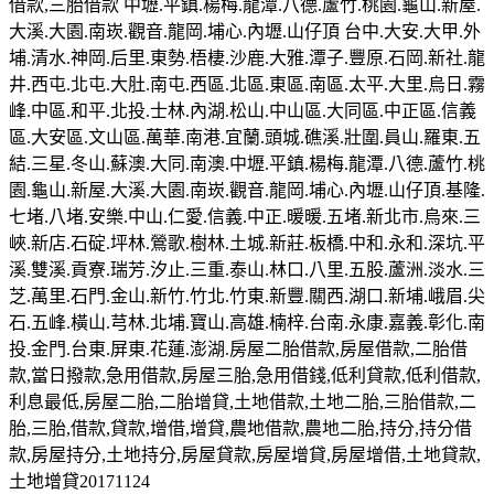
借款,三胎借款 中壢.平鎮.楊梅.龍潭.八德.蘆竹.桃園.龜山.新屋.
大溪.大園.南崁.觀音.龍岡.埔心.內壢.山仔頂 台中.大安.大甲.外
埔.清水.神岡.后里.東勢.梧棲.沙鹿.大雅.潭子.豐原.石岡.新社.龍
井.西屯.北屯.大肚.南屯.西區.北區.東區.南區.太平.大里.烏日.霧
峰.中區.和平.北投.士林.內湖.松山.中山區.大同區.中正區.信義
區.大安區.文山區.萬華.南港.宜蘭.頭城.礁溪.壯圍.員山.羅東.五
結.三星.冬山.蘇澳.大同.南澳.中壢.平鎮.楊梅.龍潭.八德.蘆竹.桃
園.龜山.新屋.大溪.大園.南崁.觀音.龍岡.埔心.內壢.山仔頂.基隆.
七堵.八堵.安樂.中山.仁愛.信義.中正.暖暖.五堵.新北市.烏來.三
峽.新店.石碇.坪林.鶯歌.樹林.土城.新莊.板橋.中和.永和.深坑.平
溪.雙溪.貢寮.瑞芳.汐止.三重.泰山.林口.八里.五股.蘆洲.淡水.三
芝.萬里.石門.金山.新竹.竹北.竹東.新豐.關西.湖口.新埔.峨眉.尖
石.五峰.橫山.芎林.北埔.寶山.高雄.楠梓.台南.永康.嘉義.彰化.南
投.金門.台東.屏東.花蓮.澎湖.房屋二胎借款,房屋借款,二胎借
款,當日撥款,急用借款,房屋三胎,急用借錢,低利貸款,低利借款,
利息最低,房屋二胎,二胎增貸,土地借款,土地二胎,三胎借款,二
胎,三胎,借款,貸款,增借,增貸,農地借款,農地二胎,持分,持分借
款,房屋持分,土地持分,房屋貸款,房屋增貸,房屋增借,土地貸款,
土地增貸20171124