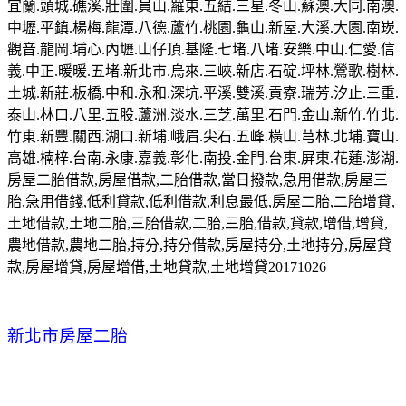
宜蘭.頭城.礁溪.壯圍.員山.羅東.五結.三星.冬山.蘇澳.大同.南澳.
中壢.平鎮.楊梅.龍潭.八德.蘆竹.桃園.龜山.新屋.大溪.大園.南崁.
觀音.龍岡.埔心.內壢.山仔頂.基隆.七堵.八堵.安樂.中山.仁愛.信
義.中正.暖暖.五堵.新北市.烏來.三峽.新店.石碇.坪林.鶯歌.樹林.
土城.新莊.板橋.中和.永和.深坑.平溪.雙溪.貢寮.瑞芳.汐止.三重.
泰山.林口.八里.五股.蘆洲.淡水.三芝.萬里.石門.金山.新竹.竹北.
竹東.新豐.關西.湖口.新埔.峨眉.尖石.五峰.橫山.芎林.北埔.寶山.
高雄.楠梓.台南.永康.嘉義.彰化.南投.金門.台東.屏東.花蓮.澎湖.
房屋二胎借款,房屋借款,二胎借款,當日撥款,急用借款,房屋三
胎,急用借錢,低利貸款,低利借款,利息最低,房屋二胎,二胎增貸,
土地借款,土地二胎,三胎借款,二胎,三胎,借款,貸款,增借,增貸,
農地借款,農地二胎,持分,持分借款,房屋持分,土地持分,房屋貸
款,房屋增貸,房屋增借,土地貸款,土地增貸20171026
新北市房屋二胎