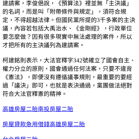
建請案，李俊俋說，《預算法》裡並無「主決議」
的名詞，而是叫「附帶條件與規定」，須符合規
定，不得超越法律。但國民黨所提的3千多案的主決
議，內容若包括大禹治水、《金剛經》，行政單位
要怎麼做？因有很多現實中無法處理的案件，所以
才把所有的主決議列為建請案。
柯建銘則表示，大法官釋字342號確立了國會自主、
權力分立的原則，國會通過任何法案，只要不違背
《憲法》，即便沒有遵循議事規則，最重要的要經
過「議決」即可，也就是表決通過，黨團做法絕對
符合大法官釋憲的精神。
高雄房屋二胎
南投房屋二胎
房屋貸款
急用借錢
高雄房屋二胎