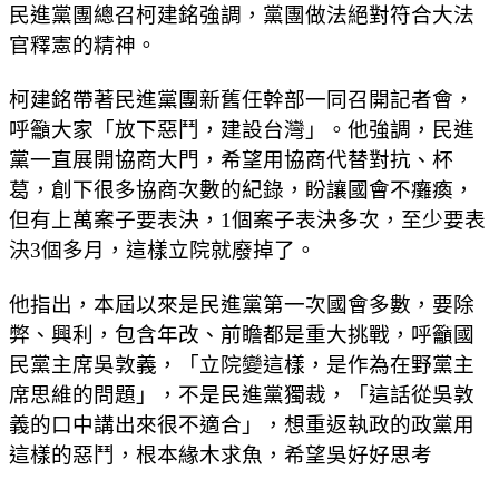
民進黨團總召柯建銘強調，黨團做法絕對符合大法
官釋憲的精神。
柯建銘帶著民進黨團新舊任幹部一同召開記者會，
呼籲大家「放下惡鬥，建設台灣」。他強調，民進
黨一直展開協商大門，希望用協商代替對抗、杯
葛，創下很多協商次數的紀錄，盼讓國會不癱瘓，
但有上萬案子要表決，1個案子表決多次，至少要表
決3個多月，這樣立院就廢掉了。
他指出，本屆以來是民進黨第一次國會多數，要除
弊、興利，包含年改、前瞻都是重大挑戰，呼籲國
民黨主席吳敦義，「立院變這樣，是作為在野黨主
席思維的問題」，不是民進黨獨裁，「這話從吳敦
義的口中講出來很不適合」，想重返執政的政黨用
這樣的惡鬥，根本緣木求魚，希望吳好好思考