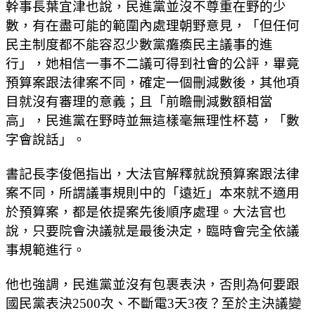
幹事長葉宜津也說，民進黨並沒不尊重在野的少
數，有在盡可能的範圍內處理朝野意見，「但任何
民主制度都不能容忍少數黨癱瘓民主議事的進
行」，她相信一事不二議可得到社會的公評，畢竟
預算案跟法律案不同，確定一個刪減數後，其他項
目就沒有審理的意義；且「前瞻刪減數額相當
高」，民進黨在野時並無這樣毫無理性杯葛，「數
字會說話」。
書記長李俊俋指出，大法官解釋就說預算案跟法律
案不同，所謂議事規則中的「遠近」本來就不適用
於預算案，都是依提案先後順序處理。大法官也
說，只要院會決議就是最後決定，臨時會完全依議
事規範進行。
他也強調，民進黨並沒有包裹表決，否則為何要跟
國民黨表決2500次、不斷電3天3夜？至於主決議變