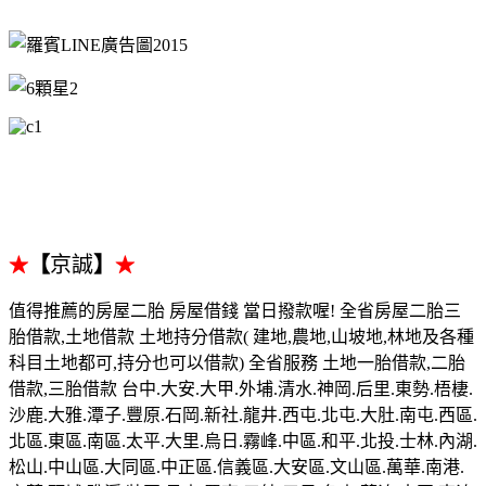
【
京誠
】
★
★
值得推薦的房屋二胎 房屋借錢 當日撥款喔! 全省房屋二胎三
胎借款,土地借款 土地持分借款( 建地,農地,山坡地,林地及各種
科目土地都可,持分也可以借款) 全省服務 土地一胎借款,二胎
借款,三胎借款 台中.大安.大甲.外埔.清水.神岡.后里.東勢.梧棲.
沙鹿.大雅.潭子.豐原.石岡.新社.龍井.西屯.北屯.大肚.南屯.西區.
北區.東區.南區.太平.大里.烏日.霧峰.中區.和平.北投.士林.內湖.
松山.中山區.大同區.中正區.信義區.大安區.文山區.萬華.南港.