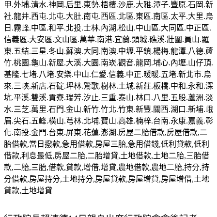
甲.外埔.清水.神岡.后里.東勢.梧棲.沙鹿.大雅.潭子.豐原.石岡.新
社.龍井.西屯.北屯.大肚.南屯.西區.北區.東區.南區.太平.大里.烏
日.霧峰.中區.和平.北投.士林.內湖.松山.中山區.大同區.中正區.
信義區.大安區.文山區.萬華.南港.宜蘭.頭城.礁溪.壯圍.員山.羅
東.五結.三星.冬山.蘇澳.大同.南澳.中壢.平鎮.楊梅.龍潭.八德.蘆
竹.桃園.龜山.新屋.大溪.大園.南崁.觀音.龍岡.埔心.內壢.山仔頂.
基隆.七堵.八堵.安樂.中山.仁愛.信義.中正.暖暖.五堵.新北市.烏
來.三峽.新店.石碇.坪林.鶯歌.樹林.土城.新莊.板橋.中和.永和.深
坑.平溪.雙溪.貢寮.瑞芳.汐止.三重.泰山.林口.八里.五股.蘆洲.淡
水.三芝.萬里.石門.金山.新竹.竹北.竹東.新豐.關西.湖口.新埔.峨
眉.尖石.五峰.橫山.芎林.北埔.寶山.高雄.楠梓.台南.永康.嘉義.彰
化.南投.金門.台東.屏東.花蓮.澎湖.房屋二胎借款,房屋借款,二
胎借款,當日撥款,急用借款,房屋三胎,急用借錢,低利貸款,低利
借款,利息最低,房屋二胎,二胎增貸,土地借款,土地二胎,三胎借
款,二胎,三胎,借款,貸款,增借,增貸,農地借款,農地二胎,持分,持
分借款,房屋持分,土地持分,房屋貸款,房屋增貸,房屋增借,土地
貸款,土地增貸