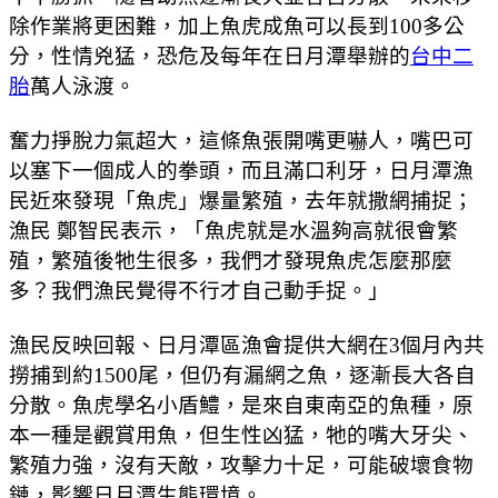
除作業將更困難，加上魚虎成魚可以長到100多公
分，性情兇猛，恐危及每年在日月潭舉辦的
台中二
胎
萬人泳渡。
奮力掙脫力氣超大，這條魚張開嘴更嚇人，嘴巴可
以塞下一個成人的拳頭，而且滿口利牙，日月潭漁
民近來發現「魚虎」爆量繁殖，去年就撒網捕捉；
漁民 鄭智民表示，「魚虎就是水溫夠高就很會繁
殖，繁殖後牠生很多，我們才發現魚虎怎麼那麼
多？我們漁民覺得不行才自己動手捉。」
漁民反映回報、日月潭區漁會提供大網在3個月內共
撈捕到約1500尾，但仍有漏網之魚，逐漸長大各自
分散。魚虎學名小盾鱧，是來自東南亞的魚種，原
本一種是觀賞用魚，但生性凶猛，牠的嘴大牙尖、
繁殖力強，沒有天敵，攻擊力十足，可能破壞食物
鏈，影響日月潭生態環境。