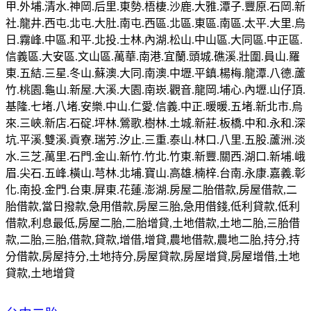
甲.外埔.清水.神岡.后里.東勢.梧棲.沙鹿.大雅.潭子.豐原.石岡.新
社.龍井.西屯.北屯.大肚.南屯.西區.北區.東區.南區.太平.大里.烏
日.霧峰.中區.和平.北投.士林.內湖.松山.中山區.大同區.中正區.
信義區.大安區.文山區.萬華.南港.宜蘭.頭城.礁溪.壯圍.員山.羅
東.五結.三星.冬山.蘇澳.大同.南澳.中壢.平鎮.楊梅.龍潭.八德.蘆
竹.桃園.龜山.新屋.大溪.大園.南崁.觀音.龍岡.埔心.內壢.山仔頂.
基隆.七堵.八堵.安樂.中山.仁愛.信義.中正.暖暖.五堵.新北市.烏
來.三峽.新店.石碇.坪林.鶯歌.樹林.土城.新莊.板橋.中和.永和.深
坑.平溪.雙溪.貢寮.瑞芳.汐止.三重.泰山.林口.八里.五股.蘆洲.淡
水.三芝.萬里.石門.金山.新竹.竹北.竹東.新豐.關西.湖口.新埔.峨
眉.尖石.五峰.橫山.芎林.北埔.寶山.高雄.楠梓.台南.永康.嘉義.彰
化.南投.金門.台東.屏東.花蓮.澎湖.房屋二胎借款,房屋借款,二
胎借款,當日撥款,急用借款,房屋三胎,急用借錢,低利貸款,低利
借款,利息最低,房屋二胎,二胎增貸,土地借款,土地二胎,三胎借
款,二胎,三胎,借款,貸款,增借,增貸,農地借款,農地二胎,持分,持
分借款,房屋持分,土地持分,房屋貸款,房屋增貸,房屋增借,土地
貸款,土地增貸