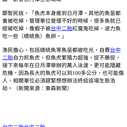
鄭智民說，「魚虎本身進到日月潭，其他的魚苗都
會被吃掉，管理單位管理不好的時候，很多魚就已
經被吃掉，像蝦子被
台中二胎
紅魔鬼吃掉，波力魚
吃一些（總統魚）魚卵。」
漁民擔心，包括總統魚等魚苗都被吃光，自費
台中
二胎
自力抓魚虎，但魚虎繁殖力超強，捉不勝捉，
接下來每年在日月潭舉辦的萬人泳渡，更可能隱藏
危機，因為長大的魚虎可以到100多公分，也可能傷
人，相關單位必須趕緊想想辦法終結這場生態浩
劫。（新聞來源：東森新聞）