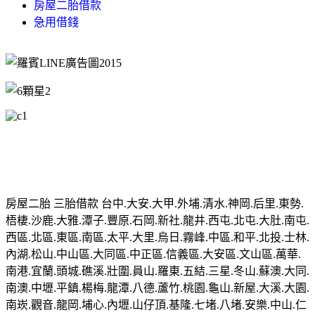
房屋二胎借款
急用借錢
房屋二胎 三胎借款 台中.大安.大甲.外埔.清水.神岡.后里.東勢.
梧棲.沙鹿.大雅.潭子.豐原.石岡.新社.龍井.西屯.北屯.大肚.南屯.
西區.北區.東區.南區.太平.大里.烏日.霧峰.中區.和平.北投.士林.
內湖.松山.中山區.大同區.中正區.信義區.大安區.文山區.萬華.
南港.宜蘭.頭城.礁溪.壯圍.員山.羅東.五結.三星.冬山.蘇澳.大同.
南澳.中壢.平鎮.楊梅.龍潭.八德.蘆竹.桃園.龜山.新屋.大溪.大園.
南崁.觀音.龍岡.埔心.內壢.山仔頂.基隆.七堵.八堵.安樂.中山.仁