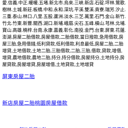
愛.信義.中正.暖暖.五堵.新北市.烏來.三峽.新店.石碇.坪林.鶯歌.
樹林.土城.新莊.板橋.中和.永和.深坑.平溪.雙溪.貢寮.瑞芳.汐止.
三重.泰山.林口.八里.五股.蘆洲.淡水.三芝.萬里.石門.金山.新竹.
竹北.竹東.新豐.關西.湖口.新埔.峨眉.尖石.五峰.橫山.芎林.北埔.
寶山.高雄.楠梓.台南.永康.嘉義.彰化.南投.金門.台東.屏東.花蓮.
澎湖.房屋二胎借款,房屋借款,二胎借款,當日撥款,急用借款,房
屋三胎,急用借錢,低利貸款,低利借款,利息最低,房屋二胎,二胎
增貸,土地借款,土地二胎,三胎借款,二胎,三胎,借款,貸款,增借,
增貸,農地借款,農地二胎,持分,持分借款,房屋持分,土地持分,房
屋貸款,房屋增貸,房屋增借,土地貸款,土地增貸
屏東房屋二胎
新店房屋二胎
桃園房屋借款