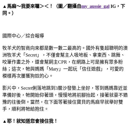
▲馬麻～我要來囉＞＜！（圖／翻攝自
my_aussie_gal
IG，下
同。）
國際中心／綜合報導
牧羊犬的智商向來都是數一數二最高的。國外有隻超聰明的澳
洲牧羊犬「Secret」，不僅會幫主人吸地板、拿東西、跳舞、
咬筆作畫之外，還會幫飼主CPR，在網路上可是擁有眾多粉
絲；這次，牠與媽媽「Mary」一起玩「信任遊戲」，可愛的
模樣再次屢獲狗奴的心。
影片中，Secret俐落地跳到3層沙發墊上坐好，等到媽媽靠近並
準備好後，牠開始仰著頭，慢慢地將前腳抬起，接著就豪不猶
豫的往後倒。當然，在下面等著接住寶貝的馬麻早就舉好雙
手，順利將牠給抱住。
▲耶！就知道您會接住我！