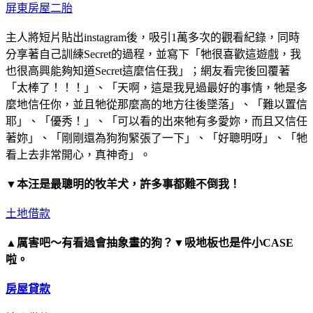
屏東房屋二胎
主人將短片貼出instagram後，吸引1萬多次的觀看紀錄，同時
分享著自己訓練Secret的過程，並寫下「牠很喜歡這遊戲，我
也很高興能夠知道Secret這麼信任我」；網友看完後回覆著
「太棒了！！！」、「天啊，這是我見過最好的事情，牠是多
麼地信任你，並且牠從那麼高的地方往後墜落」、「難以置信
耶」、「優秀！」、「可以看的出來牠有多愛妳，而且又信任
著妳」、「剛剛還為狗狗緊張了一下」、「好聰明呀」、「牠
看上去非常開心，真神奇」。
▼本汪是最聰明的牧羊犬，許多事都難不倒我！
土地借款
▲厲害吧～有看過會抽象畫的狗？▼吸地板也是件小CASE
啦。
房屋貸款