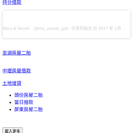
持分借款
Mary & Secret （@my_aussie_gal）分享的貼文
於 2017 年 1月 月 9 10:31下午 PST 張貼
澎湖房屋二胎
中壢房屋借款
土地增貸
頭份房屋二胎
當日撥款
屏東房屋二胎
載入更多