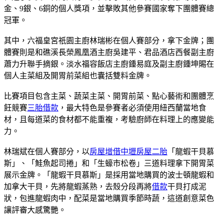
金、9銀、6銅的個人獎項，並擊敗其他參賽國家奪下團體賽總
冠軍。
其中，六福皇宮祇園主廚林瑞彬在個人賽部分，拿下金牌；團
體賽則是和礁溪長榮鳳凰酒主廚吳建平、君品酒店西餐副主廚
蕭力升聯手摘銀。淡水福容飯店主廚鍾易庭及副主廚鍾坤賜在
個人主菜組及開胃前菜組也囊括雙料金牌。
比賽項目包含主菜、蔬菜主菜、開胃前菜、點心藝術和團體烹
飪競賽
三胎借款
，最大特色是參賽者必須使用紐西蘭當地食
材，且每道菜的食材都不能重複，考驗廚師在料理上的應變能
力。
林瑞斌在個人賽部分，以
房屋增借
中壢房屋二胎
「龍蝦干貝慕
斯」、「鮭魚起司捲」和「生蠔市松卷」三道料理拿下開胃菜
展示金牌。「龍蝦干貝慕斯」是採用當地購買的波士頓龍蝦和
加拿大干貝，先將龍蝦蒸熟，去殼分段再將
借款
干貝打成泥
狀，包進龍蝦肉中，配菜是當地購買季節時蔬，這道創意菜色
讓評審大感驚艷。