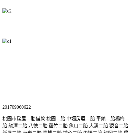
201709060622
桃園市房屋二胎借款 桃園二胎 中壢房屋二胎 平鎮二胎楊梅二
胎 龍潭二胎 八德二胎 蘆竹二胎 龜山二胎 大溪二胎 觀音二胎
新屋二胎 南崁二胎 青埔二胎 埔心二胎 內壢二胎 龍岡二胎 房