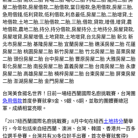
屋二胎借款,房屋借款,二胎借款,當日撥款,急用借款,房屋三胎,
急用借錢,低利貸款,低利借款,利息最低,房屋二胎,二胎增貸,土
地借款,土地二胎,三胎借款,二胎,三胎,借款,貸款,增借,增貸,農
地借款,農地二胎,持分,持分借款,房屋持分,土地持分,房屋貸款,
房屋增貸,房屋增借,土地貸款,土地增貸,台北房屋二胎 新北 新
北市房屋二胎 基隆房屋二胎 宜蘭房屋二胎 礁溪房屋二胎 花蓮
房屋二胎 桃園房屋二胎 新竹房屋二胎 竹北房屋二胎 苗栗房屋
二胎 頭份房屋二胎 台中房屋二胎 豐原房屋二胎 大雅房屋二胎
彰化房屋二胎 南投房屋二胎 嘉義房屋二胎 台南房屋二胎 永康
房屋二胎 高雄房屋二胎 楠梓房屋二胎 台東房屋二胎 屏東房屋
二胎 澎湖房屋二胎 金門房屋二胎
台灣美食揚名世界！日前一場紐西蘭國際名廚挑戰賽，台灣團
急用借款
首度參賽就拿9金、9銀、6銅，並取的團體賽總冠
軍，成績相當亮眼。
「2017紐西蘭國際名廚挑戰賽」8月中旬在紐西
土地持分
蘭舉
行，今年包括來自紐西蘭、澳洲、台灣、韓國、香港共一百多
位選手參賽。台灣共有30多位好手出賽，首次參賽就奪得9