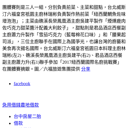
團體賽則是三人一組，分別負責前菜、主菜和甜點，台北威斯
汀六福皇宮祇園主廚林瑞彬負責製作熱前菜「紐西蘭鯛魚佐味
增泡泡」；主菜由礁溪長榮鳳凰酒主廚吳建平製作「煙燻鹿肉
佐巧克力甜菜醬汁配義大利餃子」，甜點則是君品酒店西餐副
主廚蕭力升製作「雪茄巧克力（藍莓棉花口味）」和「腰果起
司派」，三位主廚聯手在國際上為國爭光，也讓台灣的廚藝和
美食再次揚名國際。
台北威斯汀六福皇宮祇園日本料理主廚林
瑞彬(左2)、礁溪長榮鳳凰酒主廚吳建平(右2)、君品酒店西餐
副主廚蕭力升(右1)聯手參加「2017紐西蘭國際名廚挑戰賽」
在團體賽摘銀。圖／六福旅遊集團提供
分享
facebook
急用借錢
農地借款
台中房屋二胎
借款